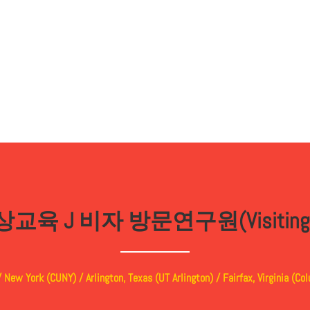
육 J 비자 방문연구원(Visiting F
 New York (CUNY) / Arlington, Texas (UT Arlington) / Fairfax, Virginia (Co