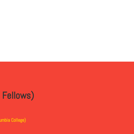
ellows)
lumbia College)